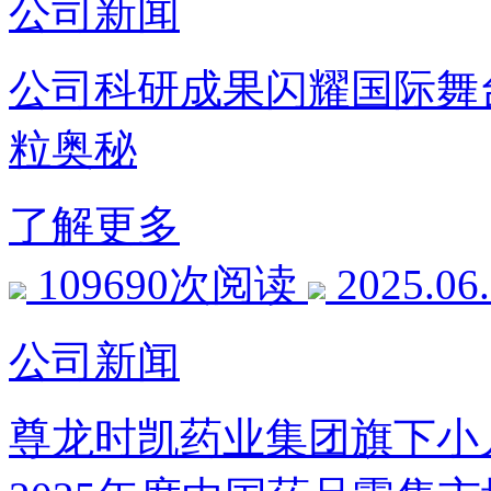
公司新闻
公司科研成果闪耀国际舞
粒奥秘
了解更多
109690次阅读
2025.06
公司新闻
尊龙时凯药业集团旗下小儿