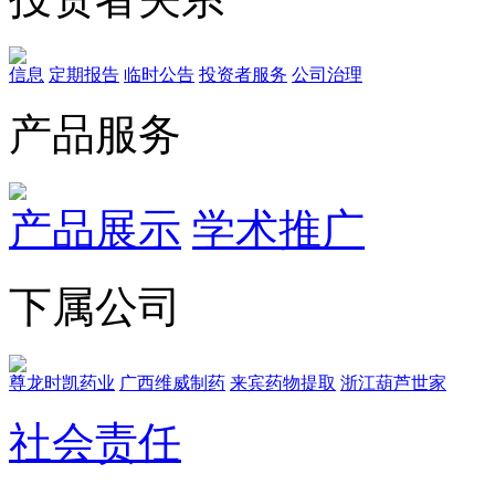
信息
定期报告
临时公告
投资者服务
公司治理
产品服务
产品展示
学术推广
下属公司
尊龙时凯药业
广西维威制药
来宾药物提取
浙江葫芦世家
社会责任