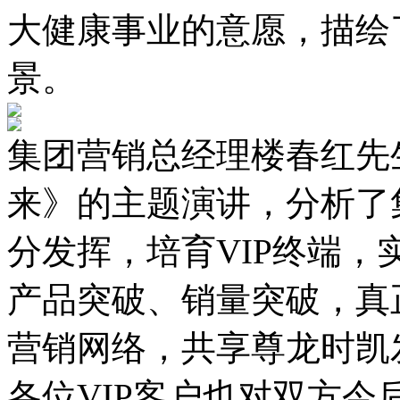
大健康事业的意愿，描绘
景。
集团营销总经理楼春红先
来》的主题演讲，分析了
分发挥，培育VIP终端
产品突破、销量突破，真
营销网络，共享尊龙时凯
各位VIP客户也对双方