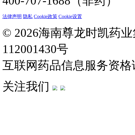
400-707-1688（非药）
法律声明
隐私
Cookie政策
Cookie设置
© 2026海南尊龙时凯药
112001430号
互联网药品信息服务资格证：(
关注我们