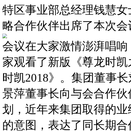
特区事业部总经理钱慧女
略合作伙伴出席了本次会
会议在大家激情澎湃唱响
家观看了新版《尊龙时凯
时凯2018》。集团董事
景萍董事长向与会合作伙
划，近年来集团取得的业
的意图，表达了同长期合