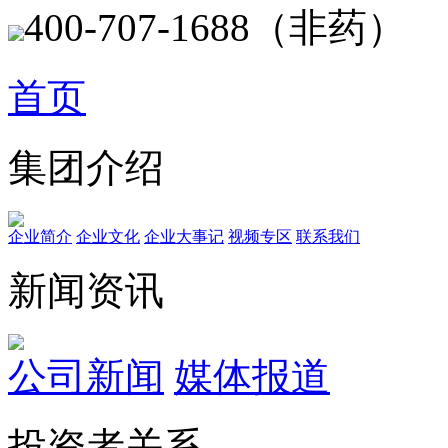
400-707-1688（非药）
首页
集团介绍
企业简介
企业文化
企业⼤事记
视频专区
联系我们
新闻资讯
公司新闻
媒体报道
投资者关系