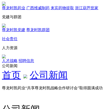
尊龙时凯药业
广西维威制药
来宾药物提取
浙江葫芦世家
党建与群团
尊龙时凯党建
尊龙时凯群团
社会责任
人力资源
人才战略
招聘信息
公司新闻
首页
公司新闻
尊龙时凯药业“共享尊龙时凯战略合作研讨会”取得圆满成功