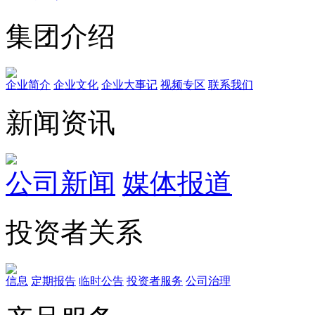
集团介绍
企业简介
企业文化
企业⼤事记
视频专区
联系我们
新闻资讯
公司新闻
媒体报道
投资者关系
信息
定期报告
临时公告
投资者服务
公司治理