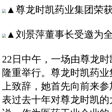
▲尊龙时凯药业集团荣获“
▲刘景萍董事长受邀为
22日中午，一场由尊龙
隆重举行。尊龙时凯药业
上致辞，她首先向前来参
表过去十年对尊龙时凯的