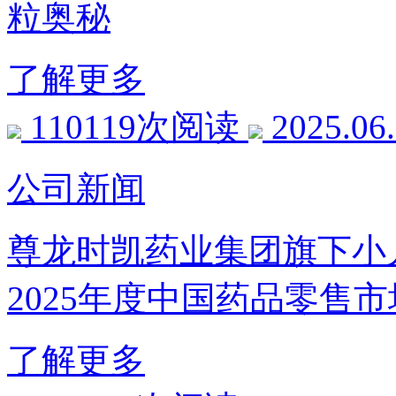
粒奥秘
了解更多
110119次阅读
2025.06
公司新闻
尊龙时凯药业集团旗下小儿
2025年度中国药品零售
了解更多