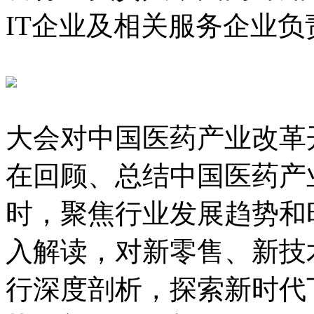
IT企业及相关服务企业
大会对中国医药产业改革
在回顾、总结中国医药产
时，聚焦行业发展趋势和
入解读，对新零售、新技
行深度剖析，探索新时代