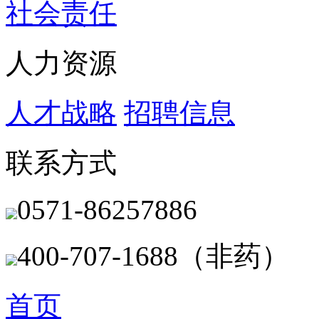
社会责任
人力资源
人才战略
招聘信息
联系方式
0571-86257886
400-707-1688（非药）
首页