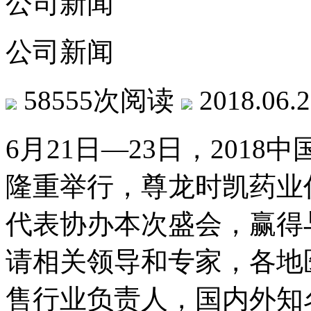
公司新闻
公司新闻
58555次阅读
2018.06.
6月21日—23日，201
隆重举行，尊龙时凯药业
代表协办本次盛会，赢得
请相关领导和专家，各地
售行业负责人，国内外知